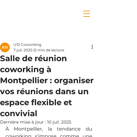
Post
U12 Coworking
7 juil. 2025
12 min de lecture
Salle de réunion
coworking à
Montpellier : organiser
vos réunions dans un
espace flexible et
convivial
Dernière mise à jour :
10 juil. 2025
À Montpellier, la tendance du 
coworking s’impose comme une 