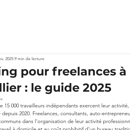
UX PARTAGÉS
BUREAU PRIVÉ
SALLE DE RÉUNION
C
ov. 2025
9 min de lecture
ng pour freelances à
ier : le guide 2025
nv.
e 15 000 travailleurs indépendants exercent leur activité, 
 depuis 2020. Freelances, consultants, auto-entrepreneur
communs dans l'organisation de leur activité professionn
ravail à domicile et au coût prohibitif d'un bureau traditi