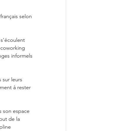
rançais selon 
 s'écoulent 
e coworking 
nges informels 
 sur leurs 
ment à rester 
rs son espace 
but de la 
pline 