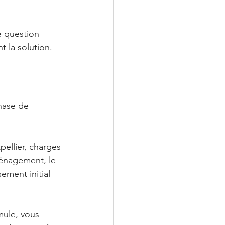
 question 
 la solution. 
hase de 
ellier, charges 
énagement, le 
ement initial 
mule, vous 