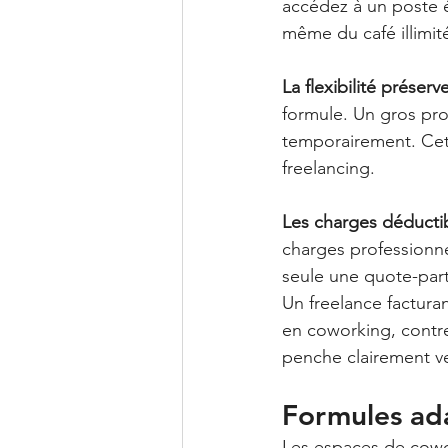
accédez à un poste é
même du café illimité
La flexibilité préserv
formule. Un gros pr
temporairement. Cett
freelancing.
Les charges déductibl
charges professionne
seule une quote-part
Un freelance factura
en coworking, contre
penche clairement ve
Formules ad
Les espaces de cowor