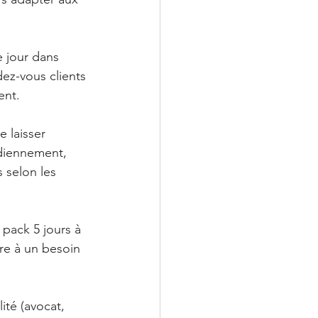
 jour dans 
ez-vous clients 
ent.
 laisser 
idiennement, 
 selon les 
 pack 5 jours à 
re à un besoin 
ité (avocat, 