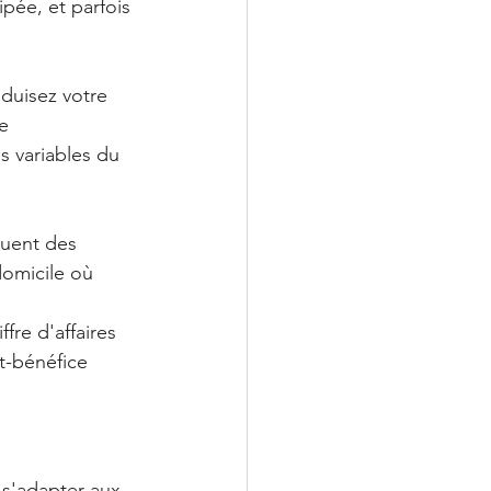
pée, et parfois 
duisez votre 
e 
s variables du 
tuent des 
domicile où 
re d'affaires 
t-bénéfice 
s'adapter aux 