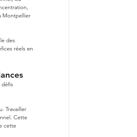
centration, 
à Montpellier 
le des 
ices réels en 
lances
défis 
. Travailler 
nnel. Cette 
e cette 