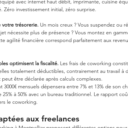
quipé avec internet haut débit, imprimante, cuisine équi
. Zéro investissement initial, zéro surprise.
e votre trésorerie.
 Un mois creux ? Vous suspendez ou ré
ojet nécessite plus de présence ? Vous montez en gamm
e agilité financière correspond parfaitement aux revenu
es optimisent la fiscalité.
 Les frais de coworking consti
lles totalement déductibles, contrairement au travail à 
 peut être déclarée après calculs complexes.
nt 3000€ mensuels dépensera entre 7% et 13% de son chiff
 25% à 50% avec un bureau traditionnel. Le rapport coû
rs le coworking.
aptées aux freelances
king à Montpellier proposent différentes options pour 