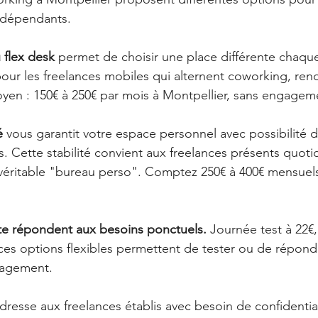
indépendants.
flex desk
 permet de choisir une place différente chaque
pour les freelances mobiles qui alternent coworking, rend
 moyen : 150€ à 250€ par mois à Montpellier, sans engagem
é
 vous garantit votre espace personnel avec possibilité de
s. Cette stabilité convient aux freelances présents quot
véritable "bureau perso". Comptez 250€ à 400€ mensuels
rte répondent aux besoins ponctuels.
 Journée test à 22€,
 ces options flexibles permettent de tester ou de répond
gagement.
adresse aux freelances établis avec besoin de confidential