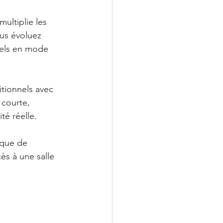
ultiplie les 
ous évoluez 
nels en mode 
tionnels avec 
courte, 
té réelle.
nque de 
ès à une salle 