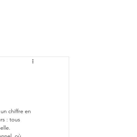
ONTACT
un chiffre en 
s : tous 
elle.
onnel, où 