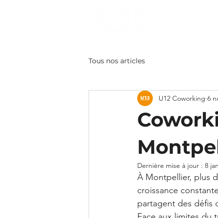
BUREA
Tous nos articles
U12 Coworking
6 n
Coworki
Montpell
Dernière mise à jour :
8 ja
À Montpellier, plus d
croissance constante
partagent des défis 
Face aux limites du t