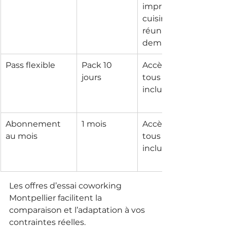
imprimante, 
cuisine, salle de 
réunion (sur 
demande)
Pass flexible
Pack 10 
Accès à la carte, 
jours
tous services 
inclus
Abonnement 
1 mois
Accès à la carte, 
au mois
tous services 
inclus
Les offres d’essai coworking 
Montpellier facilitent la 
comparaison et l’adaptation à vos 
contraintes réelles.